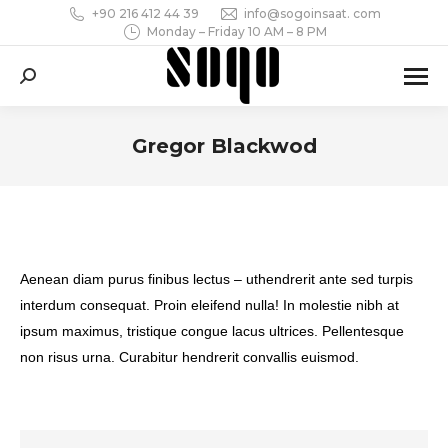
+90 216 412 44 39
info@sogoinsaat. com
Monday – Friday 10 AM – 8 PM
Search:
Gregor Blackwod
You are here:
Aenean diam purus finibus lectus – uthendrerit ante sed turpis
interdum consequat. Proin eleifend nulla! In molestie nibh at
ipsum maximus, tristique congue lacus ultrices. Pellentesque
non risus urna. Curabitur hendrerit convallis euismod.