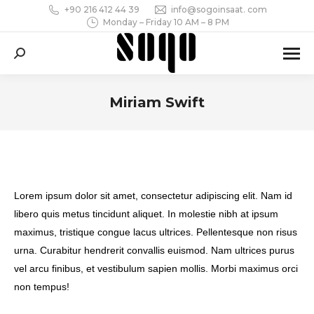
+90 216 412 44 39
info@sogoinsaat. com
Monday – Friday 10 AM – 8 PM
Search:
Miriam Swift
You are here:
Lorem ipsum dolor sit amet, consectetur adipiscing elit. Nam id
libero quis metus tincidunt aliquet. In molestie nibh at ipsum
maximus, tristique congue lacus ultrices. Pellentesque non risus
urna. Curabitur hendrerit convallis euismod. Nam ultrices purus
vel arcu finibus, et vestibulum sapien mollis. Morbi maximus orci
non tempus!